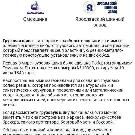
Омскшина
Ярославский шинный
завод
Грузовая шина
— это один из наиболее важных и значимых
элементов колеса любого грузового автомобиля и спецтехники,
который представляет из себя эластичную резино-металло-
тканевую конструкцию, установленную на диск-обод.
Первая в мире грузовая шина была сделана Робертом Уильямом
Томсоном. Патент на нее за номером № 10990, датируется 10
июня 1846 года.
Распространенными материалами для создания грузовых
колес: резина, которая производится из натуральных и
синтетических каучуков, и проволочный или металлический
корд. Кордовая ткань обычно изготовливается из
металлических нитей, полимерных и специальных текстильных
нитей.
Если рассмотреть
грузовую шину
досканально
,
то можно
заметить, что она построена из: каркаса, нескольких слоёв
брекера, самого протектора, бортовой части и боковой.
Обычно текстильный и полимерный корд применяют в
легкогрузовых шинах, а металлокорд — в грузовых. В