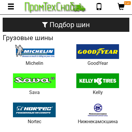
0 шт.
Подбор шин
Грузовые шины
Michelin
GoodYear
Sava
Kelly
Nortec
Нижнекамскшина