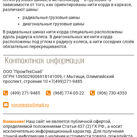
зависимости от того, как ориентированы нити корда в каркасе,
различают шины:
радиальные грузовые шины
диагональные грузовые шины
В радиальных шинах нити корда специально расположены
вдоль радиуса колеса. В диагональных же нити корда
расположены под углом к радиусу колеса, а нити соседних слоёв
обязательно перекрещиваются.
ООО "ПромТехСнаб"
ОГРН 1095029006918141009, г.Мытищи, Олимпийский
проспект, строение 10 +7(499)271-9485
(499) 271-9485
(968) 774-05-22
(906) 730-4353
voroninpts@mail.ru
Внимание!
Наш сайт не является публичной офертой,
определяемой положениями Статьи 437 (2) ГК РФ., а носит
исключительно информационный характер. Для получения
точной информации о наличии и стоимости товара, пожалуйста,