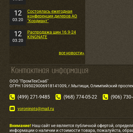
12
Состоялась ежегодная
конференция дилеров АО
03.20
"Кордиант"
12
Распродажа шин 16.9-24
KINGNATE
03.20
все новости»
ООО "ПромТехСнаб"
ОГРН 1095029006918141009, г.Мытищи, Олимпийский проспект
(499) 271-9485
(968) 774-05-22
(906) 730
voroninpts@mail.ru
Внимание!
Наш сайт не является публичной офертой, определ
информации о наличии и стоимости товара, пожалуйста, обр