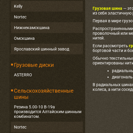
Kelly
Грузовая шина
— эт
из себя эластичную
Nortec
Первая в мире груз
Нижнекамскшина
Распространенными 
проволочный или ме
нитей.
Омскшина
Если рассмотреть
гр
Ярославский шинный завод
бортовой части и бо
Обычно текстильный
ориентированы нити
Грузовые диски
радиальны
ASTERRO
диагональ
В радиальных шинах
колеса, а нити сосе
Сельскохозяйственные
шины
Резина 5.00-10 В-19а
производится Алтайским шинным
комбинатом.
Nortec