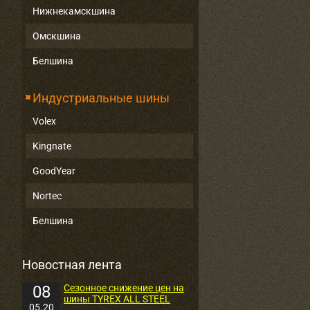
Нижнекамскшина
Омскшина
Белшина
Индустриальные шины
Volex
Kingnate
GoodYear
Nortec
Белшина
Новостная лента
08
Сезонное снижение цен на
шины TYREX ALL STEEL
05.20