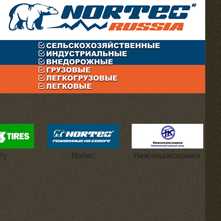
lly
Nortec
Нижнекамскшина