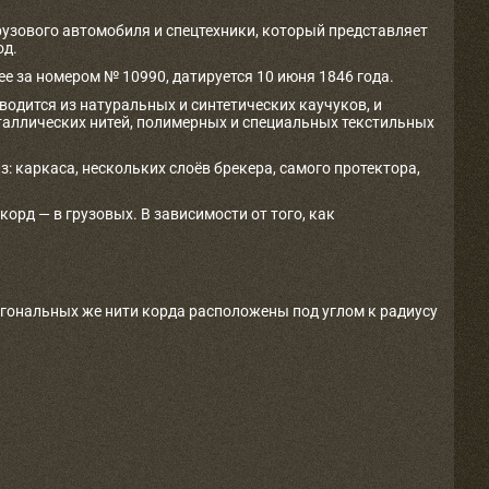
рузового автомобиля и спецтехники, который представляет
од.
е за номером № 10990, датируется 10 июня 1846 года.
одится из натуральных и синтетических каучуков, и
таллических нитей, полимерных и специальных текстильных
з: каркаса, нескольких слоёв брекера, самого протектора,
рд — в грузовых. В зависимости от того, как
агональных же нити корда расположены под углом к радиусу