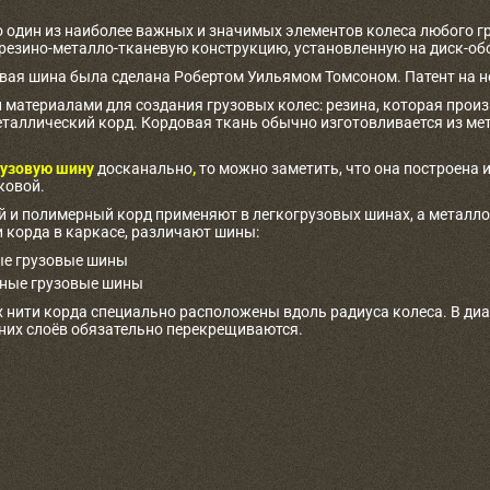
о один из наиболее важных и значимых элементов колеса любого г
 резино-металло-тканевую конструкцию, установленную на диск-об
овая шина была сделана Робертом Уильямом Томсоном. Патент на не
материалами для создания грузовых колес: резина, которая произв
таллический корд. Кордовая ткань обычно изготовливается из ме
узовую шину
досканально
,
то можно заметить, что она построена и
ковой.
 и полимерный корд применяют в легкогрузовых шинах, а металлоко
 корда в каркасе, различают шины:
е грузовые шины
ные грузовые шины
 нити корда специально расположены вдоль радиуса колеса. В ди
дних слоёв обязательно перекрещиваются.