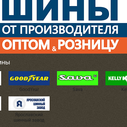
ины
GoodYear
Sava
Ke
Ярославский
шинный завод