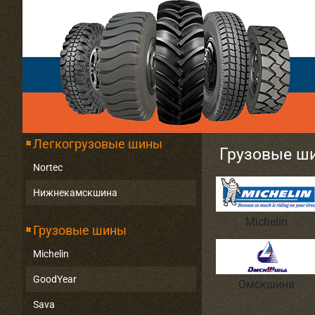
Легкогрузовые шины
Грузовые ш
Nortec
Нижнекамскшина
Michelin
Грузовые шины
Michelin
GoodYear
Омскшина
Sava