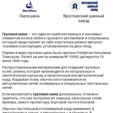
Омскшина
Ярославский шинный
завод
Грузовая шина
— это один из наиболее важных и значимых
элементов колеса любого грузового автомобиля и спецтехники,
который представляет из себя эластичную резино-металло-
тканевую конструкцию, установленную на диск-обод.
Первая в мире грузовая шина была сделана Робертом Уильямом
Томсоном. Патент на нее за номером № 10990, датируется 10
июня 1846 года.
Распространенными материалами для создания грузовых
колес: резина, которая производится из натуральных и
синтетических каучуков, и проволочный или металлический
корд. Кордовая ткань обычно изготовливается из
металлических нитей, полимерных и специальных текстильных
нитей.
Если рассмотреть
грузовую шину
досканально
,
то можно
заметить, что она построена из: каркаса, нескольких слоёв
брекера, самого протектора, бортовой части и боковой.
Обычно текстильный и полимерный корд применяют в
легкогрузовых шинах, а металлокорд — в грузовых. В