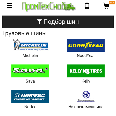
0 шт.
Подбор шин
Грузовые шины
Michelin
GoodYear
Sava
Kelly
Nortec
Нижнекамскшина