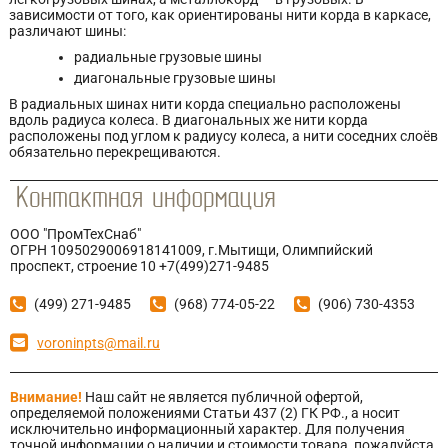
зависимости от того, как ориентированы нити корда в каркасе,
различают шины:
радиальные грузовые шины
диагональные грузовые шины
В радиальных шинах нити корда специально расположены
вдоль радиуса колеса. В диагональных же нити корда
расположены под углом к радиусу колеса, а нити соседних слоёв
обязательно перекрещиваются.
ООО "ПромТехСнаб"
ОГРН 1095029006918141009, г.Мытищи, Олимпийский
проспект, строение 10 +7(499)271-9485
(499) 271-9485
(968) 774-05-22
(906) 730-4353
voroninpts@mail.ru
Внимание!
Наш сайт не является публичной офертой,
определяемой положениями Статьи 437 (2) ГК РФ., а носит
исключительно информационный характер. Для получения
точной информации о наличии и стоимости товара, пожалуйста,