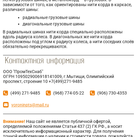
зависимости от того, как ориентированы нити корда в каркасе,
различают шины:
радиальные грузовые шины
диагональные грузовые шины
В радиальных шинах нити корда специально расположены
вдоль радиуса колеса. В диагональных же нити корда
расположены под углом к радиусу колеса, а нити соседних слоёв
обязательно перекрещиваются.
ООО "ПромТехСнаб"
ОГРН 1095029006918141009, г.Мытищи, Олимпийский
проспект, строение 10 +7(499)271-9485
(499) 271-9485
(968) 774-05-22
(906) 730-4353
voroninpts@mail.ru
Внимание!
Наш сайт не является публичной офертой,
определяемой положениями Статьи 437 (2) ГК РФ., а носит
исключительно информационный характер. Для получения
точной информации о наличии и стоимости товара, пожалуйста,