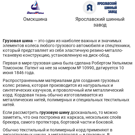
Омскшина
Ярославский шинный
завод
Грузовая шина
— это один из наиболее важных и значимых
элементов колеса любого грузового автомобиля и спецтехники,
который представляет из себя эластичную резино-металло-
тканевую конструкцию, установленную на диск-обод.
Первая в мире грузовая шина была сделана Робертом Уильямом
Томсоном. Патент на нее за номером № 10990, датируется 10
июня 1846 года.
Распространенными материалами для создания грузовых
колес: резина, которая производится из натуральных и
синтетических каучуков, и проволочный или металлический
корд. Кордовая ткань обычно изготовливается из
металлических нитей, полимерных и специальных текстильных
нитей.
Если рассмотреть
грузовую шину
досканально
,
то можно
заметить, что она построена из: каркаса, нескольких слоёв
брекера, самого протектора, бортовой части и боковой.
Обычно текстильный и полимерный корд применяют в
легкогрузовых шинах, а металлокорд — в грузовых. В