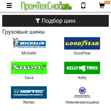
0 шт.
Подбор шин
Грузовые шины
Michelin
GoodYear
Sava
Kelly
Nortec
Нижнекамскшина