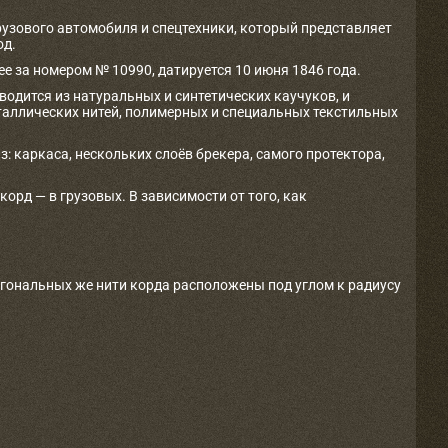
рузового автомобиля и спецтехники, который представляет
од.
е за номером № 10990, датируется 10 июня 1846 года.
одится из натуральных и синтетических каучуков, и
таллических нитей, полимерных и специальных текстильных
з: каркаса, нескольких слоёв брекера, самого протектора,
рд — в грузовых. В зависимости от того, как
агональных же нити корда расположены под углом к радиусу