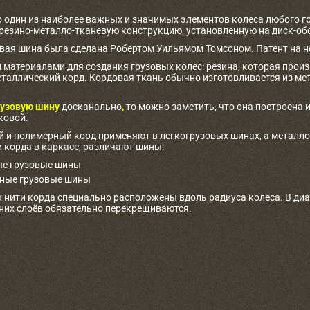
о один из наиболее важных и значимых элементов колеса любого г
 резино-металло-тканевую конструкцию, установленную на диск-об
овая шина была сделана Робертом Уильямом Томсоном. Патент на не
материалами для создания грузовых колес: резина, которая произв
таллический корд. Кордовая ткань обычно изготовливается из ме
узовую шину
досканально
,
то можно заметить, что она построена и
ковой.
 и полимерный корд применяют в легкогрузовых шинах, а металлоко
 корда в каркасе, различают шины:
е грузовые шины
ные грузовые шины
 нити корда специально расположены вдоль радиуса колеса. В ди
дних слоёв обязательно перекрещиваются.