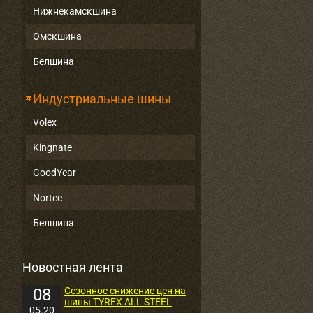
Нижнекамскшина
Омскшина
Белшина
Индустриальные шины
Volex
Kingnate
GoodYear
Nortec
Белшина
Новостная лента
08
Сезонное снижение цен на
шины TYREX ALL STEEL
05.20