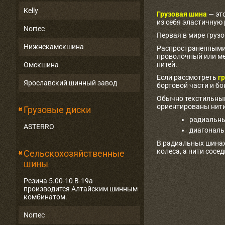
Kelly
Грузовая шина
— эт
из себя эластичную
Nortec
Первая в мире груз
Нижнекамскшина
Распространенными 
проволочный или ме
нитей.
Омскшина
Если рассмотреть
гр
Ярославский шинный завод
бортовой части и бо
Обычно текстильный
ориентированы нити
Грузовые диски
радиальны
ASTERRO
диагональ
В радиальных шинах
колеса, а нити сосе
Сельскохозяйственные
шины
Резина 5.00-10 В-19а
производится Алтайским шинным
комбинатом.
Nortec