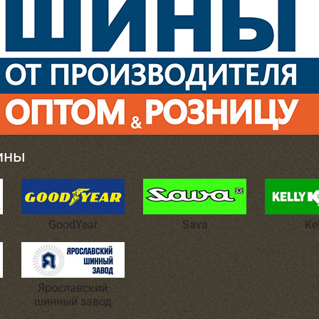
ины
GoodYear
Sava
Ke
Ярославский
шинный завод