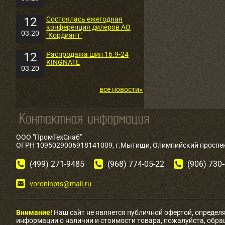
12
Состоялась ежегодная
конференция дилеров АО
03.20
"Кордиант"
12
Распродажа шин 16.9-24
KINGNATE
03.20
все новости»
ООО "ПромТехСнаб"
ОГРН 1095029006918141009, г.Мытищи, Олимпийский проспект
(499) 271-9485
(968) 774-05-22
(906) 730
voroninpts@mail.ru
Внимание!
Наш сайт не является публичной офертой, определ
информации о наличии и стоимости товара, пожалуйста, обр