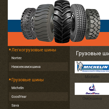
Легкогрузовые шины
Грузовые ш
Nortec
Нижнекамскшина
Michelin
Грузовые шины
Michelin
GoodYear
Омскшина
Sava