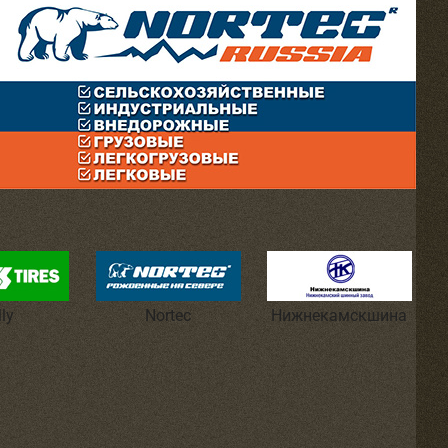
lly
Nortec
Нижнекамскшина