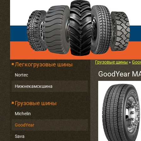
Грузовые шины
»
Goo
Легкогрузовые шины
GoodYear M
Nortec
Нижнекамскшина
Грузовые шины
Michelin
GoodYear
Sava