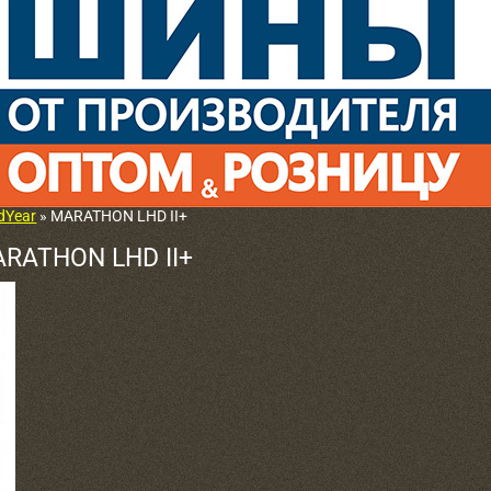
dYear
» MARATHON LHD II+
ARATHON LHD II+