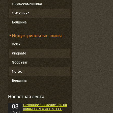
Нижнекамскшина
Омскшина
Белшина
Индустриальные шины
Volex
Kingnate
GoodYear
Nortec
Белшина
Новостная лента
08
Сезонное снижение цен на
шины TYREX ALL STEEL
05.20