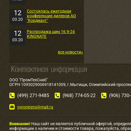
12
Состоялась ежегодная
конференция дилеров АО
03.20
"Кордиант"
12
Распродажа шин 16.9-24
KINGNATE
03.20
все новости»
ООО "ПромТехСнаб"
ОГРН 1095029006918141009, г.Мытищи, Олимпийский проспект
(499) 271-9485
(968) 774-05-22
(906) 730
voroninpts@mail.ru
Внимание!
Наш сайт не является публичной офертой, определ
информации о наличии и стоимости товара, пожалуйста, обр