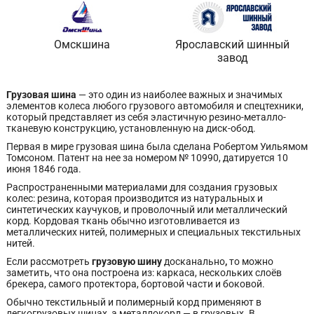
Омскшина
Ярославский шинный
завод
Грузовая шина
— это один из наиболее важных и значимых
элементов колеса любого грузового автомобиля и спецтехники,
который представляет из себя эластичную резино-металло-
тканевую конструкцию, установленную на диск-обод.
Первая в мире грузовая шина была сделана Робертом Уильямом
Томсоном. Патент на нее за номером № 10990, датируется 10
июня 1846 года.
Распространенными материалами для создания грузовых
колес: резина, которая производится из натуральных и
синтетических каучуков, и проволочный или металлический
корд. Кордовая ткань обычно изготовливается из
металлических нитей, полимерных и специальных текстильных
нитей.
Если рассмотреть
грузовую шину
досканально
,
то можно
заметить, что она построена из: каркаса, нескольких слоёв
брекера, самого протектора, бортовой части и боковой.
Обычно текстильный и полимерный корд применяют в
легкогрузовых шинах, а металлокорд — в грузовых. В