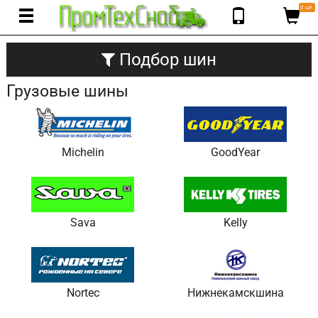
0 шт.
Подбор шин
Грузовые шины
Michelin
GoodYear
Sava
Kelly
Nortec
Нижнекамскшина