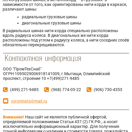
зависимости от того, как ориентированы нити корда в каркасе,
различают шины:
радиальные грузовые шины
диагональные грузовые шины
В радиальных шинах нити корда специально расположены
вдоль радиуса колеса. В диагональных же нити корда
расположены под углом к радиусу колеса, а нити соседних слоёв
обязательно перекрещиваются.
ООО "ПромТехСнаб"
ОГРН 1095029006918141009, г.Мытищи, Олимпийский
проспект, строение 10 +7(499)271-9485
(499) 271-9485
(968) 774-05-22
(906) 730-4353
voroninpts@mail.ru
Внимание!
Наш сайт не является публичной офертой,
определяемой положениями Статьи 437 (2) ГК РФ., а носит
исключительно информационный характер. Для получения
точной информации о наличии и стоимости товара, пожалуйста,