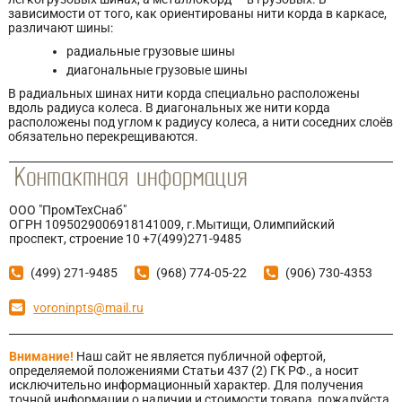
зависимости от того, как ориентированы нити корда в каркасе,
различают шины:
радиальные грузовые шины
диагональные грузовые шины
В радиальных шинах нити корда специально расположены
вдоль радиуса колеса. В диагональных же нити корда
расположены под углом к радиусу колеса, а нити соседних слоёв
обязательно перекрещиваются.
ООО "ПромТехСнаб"
ОГРН 1095029006918141009, г.Мытищи, Олимпийский
проспект, строение 10 +7(499)271-9485
(499) 271-9485
(968) 774-05-22
(906) 730-4353
voroninpts@mail.ru
Внимание!
Наш сайт не является публичной офертой,
определяемой положениями Статьи 437 (2) ГК РФ., а носит
исключительно информационный характер. Для получения
точной информации о наличии и стоимости товара, пожалуйста,