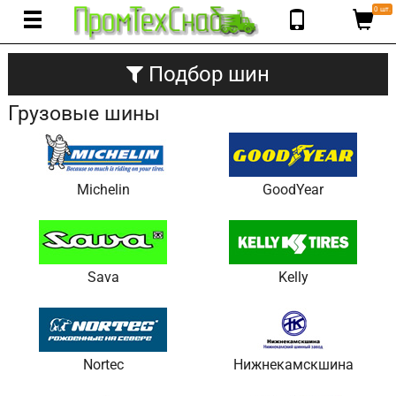
0 шт.
Подбор шин
Грузовые шины
Michelin
GoodYear
Sava
Kelly
Nortec
Нижнекамскшина