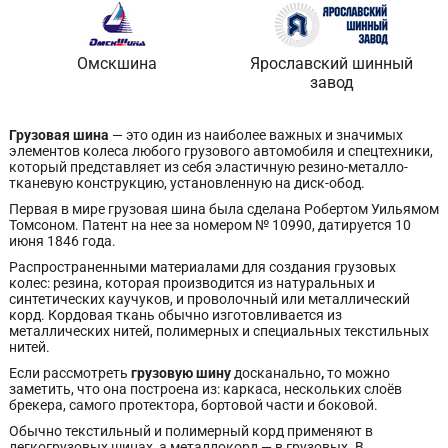
Омскшина
Ярославский шинный
завод
Грузовая шина
— это один из наиболее важных и значимых
элементов колеса любого грузового автомобиля и спецтехники,
который представляет из себя эластичную резино-металло-
тканевую конструкцию, установленную на диск-обод.
Первая в мире грузовая шина была сделана Робертом Уильямом
Томсоном. Патент на нее за номером № 10990, датируется 10
июня 1846 года.
Распространенными материалами для создания грузовых
колес: резина, которая производится из натуральных и
синтетических каучуков, и проволочный или металлический
корд. Кордовая ткань обычно изготовливается из
металлических нитей, полимерных и специальных текстильных
нитей.
Если рассмотреть
грузовую шину
досканально
,
то можно
заметить, что она построена из: каркаса, нескольких слоёв
брекера, самого протектора, бортовой части и боковой.
Обычно текстильный и полимерный корд применяют в
легкогрузовых шинах, а металлокорд — в грузовых. В