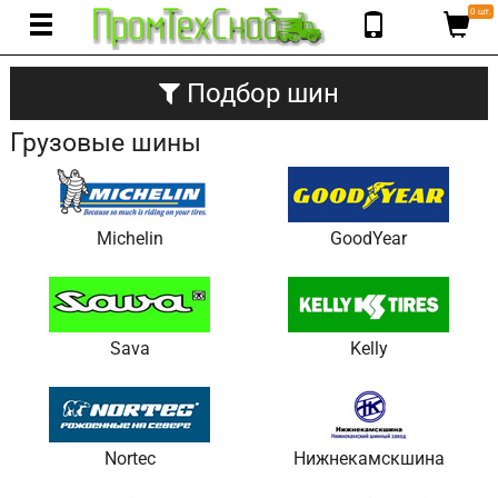
0 шт.
Подбор шин
Грузовые шины
Michelin
GoodYear
Sava
Kelly
Nortec
Нижнекамскшина