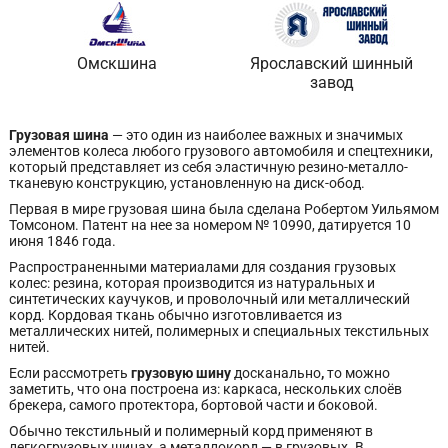
Омскшина
Ярославский шинный
завод
Грузовая шина
— это один из наиболее важных и значимых
элементов колеса любого грузового автомобиля и спецтехники,
который представляет из себя эластичную резино-металло-
тканевую конструкцию, установленную на диск-обод.
Первая в мире грузовая шина была сделана Робертом Уильямом
Томсоном. Патент на нее за номером № 10990, датируется 10
июня 1846 года.
Распространенными материалами для создания грузовых
колес: резина, которая производится из натуральных и
синтетических каучуков, и проволочный или металлический
корд. Кордовая ткань обычно изготовливается из
металлических нитей, полимерных и специальных текстильных
нитей.
Если рассмотреть
грузовую шину
досканально
,
то можно
заметить, что она построена из: каркаса, нескольких слоёв
брекера, самого протектора, бортовой части и боковой.
Обычно текстильный и полимерный корд применяют в
легкогрузовых шинах, а металлокорд — в грузовых. В