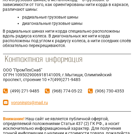
зависимости от того, как ориентированы нити корда в каркасе,
различают шины:
радиальные грузовые шины
диагональные грузовые шины
В радиальных шинах нити корда специально расположены
вдоль радиуса колеса. В диагональных же нити корда
расположены под углом к радиусу колеса, а нити соседних слоёв
обязательно перекрещиваются.
ООО "ПромТехСнаб"
ОГРН 1095029006918141009, г.Мытищи, Олимпийский
проспект, строение 10 +7(499)271-9485
(499) 271-9485
(968) 774-05-22
(906) 730-4353
voroninpts@mail.ru
Внимание!
Наш сайт не является публичной офертой,
определяемой положениями Статьи 437 (2) ГК РФ., а носит
исключительно информационный характер. Для получения
точной информации о наличии и стоимости товара, пожалуйста,