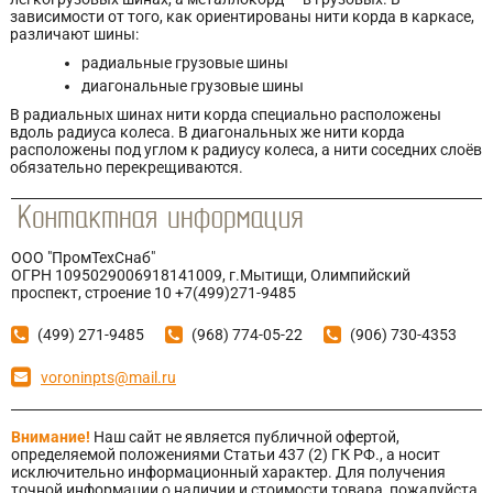
зависимости от того, как ориентированы нити корда в каркасе,
различают шины:
радиальные грузовые шины
диагональные грузовые шины
В радиальных шинах нити корда специально расположены
вдоль радиуса колеса. В диагональных же нити корда
расположены под углом к радиусу колеса, а нити соседних слоёв
обязательно перекрещиваются.
ООО "ПромТехСнаб"
ОГРН 1095029006918141009, г.Мытищи, Олимпийский
проспект, строение 10 +7(499)271-9485
(499) 271-9485
(968) 774-05-22
(906) 730-4353
voroninpts@mail.ru
Внимание!
Наш сайт не является публичной офертой,
определяемой положениями Статьи 437 (2) ГК РФ., а носит
исключительно информационный характер. Для получения
точной информации о наличии и стоимости товара, пожалуйста,