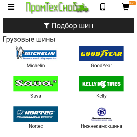
0 шт.
Подбор шин
Грузовые шины
Michelin
GoodYear
Sava
Kelly
Nortec
Нижнекамскшина