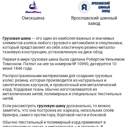
Омскшина
Ярославский шинный
завод
Грузовая шина
— это один из наиболее важных и значимых
элементов колеса любого грузового автомобиля и спецтехники,
который представляет из себя эластичную резино-металло-
тканевую конструкцию, установленную на диск-обод.
Первая в мире грузовая шина была сделана Робертом Уильямом
Томсоном. Патент на нее за номером № 10990, датируется 10
июня 1846 года.
Распространенными материалами для создания грузовых
колес: резина, которая производится из натуральных и
синтетических каучуков, и проволочный или металлический
корд. Кордовая ткань обычно изготовливается из
металлических нитей, полимерных и специальных текстильных
нитей.
Если рассмотреть
грузовую шину
досканально
,
то можно
заметить, что она построена из: каркаса, нескольких слоёв
брекера, самого протектора, бортовой части и боковой.
Обычно текстильный и полимерный корд применяют в
легкогрузовых шинах, а металлокорд — в грузовых. В