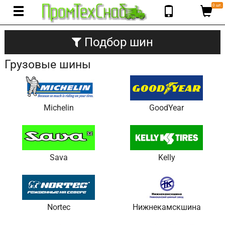
0 шт.
Подбор шин
Грузовые шины
Michelin
GoodYear
Sava
Kelly
Nortec
Нижнекамскшина