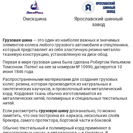
Омскшина
Ярославский шинный
завод
Грузовая шина
— это один из наиболее важных и значимых
элементов колеса любого грузового автомобиля и спецтехники,
который представляет из себя эластичную резино-металло-
тканевую конструкцию, установленную на диск-обод.
Первая в мире грузовая шина была сделана Робертом Уильямом
Томсоном. Патент на нее за номером № 10990, датируется 10
июня 1846 года.
Распространенными материалами для создания грузовых
колес: резина, которая производится из натуральных и
синтетических каучуков, и проволочный или металлический
корд. Кордовая ткань обычно изготовливается из
металлических нитей, полимерных и специальных текстильных
нитей.
Если рассмотреть
грузовую шину
досканально
,
то можно
заметить, что она построена из: каркаса, нескольких слоёв
брекера, самого протектора, бортовой части и боковой.
Обычно текстильный и полимерный корд применяют в
легкогрузовых шинах, а металлокорд — в грузовых. В