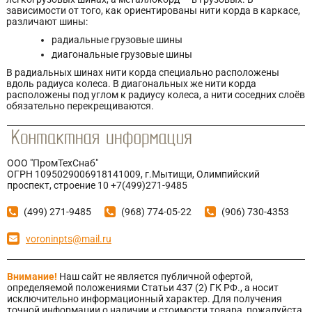
зависимости от того, как ориентированы нити корда в каркасе,
различают шины:
радиальные грузовые шины
диагональные грузовые шины
В радиальных шинах нити корда специально расположены
вдоль радиуса колеса. В диагональных же нити корда
расположены под углом к радиусу колеса, а нити соседних слоёв
обязательно перекрещиваются.
ООО "ПромТехСнаб"
ОГРН 1095029006918141009, г.Мытищи, Олимпийский
проспект, строение 10 +7(499)271-9485
(499) 271-9485
(968) 774-05-22
(906) 730-4353
voroninpts@mail.ru
Внимание!
Наш сайт не является публичной офертой,
определяемой положениями Статьи 437 (2) ГК РФ., а носит
исключительно информационный характер. Для получения
точной информации о наличии и стоимости товара, пожалуйста,