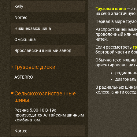
Kelly
Грузовая шина
— эт
из себя эластичную
Nortec
Первая в мире груз
Нижнекамскшина
Распространенными 
проволочный или ме
нитей.
Омскшина
Если рассмотреть
гр
Ярославский шинный завод
бортовой части и бо
Обычно текстильный
ориентированы нити
Грузовые диски
радиальны
ASTERRO
диагональ
В радиальных шинах
колеса, а нити сосе
Сельскохозяйственные
шины
Резина 5.00-10 В-19а
производится Алтайским шинным
комбинатом.
Nortec