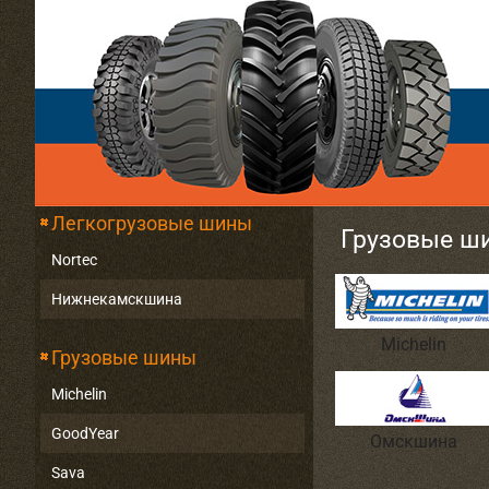
Легкогрузовые шины
Грузовые ш
Nortec
Нижнекамскшина
Michelin
Грузовые шины
Michelin
GoodYear
Омскшина
Sava