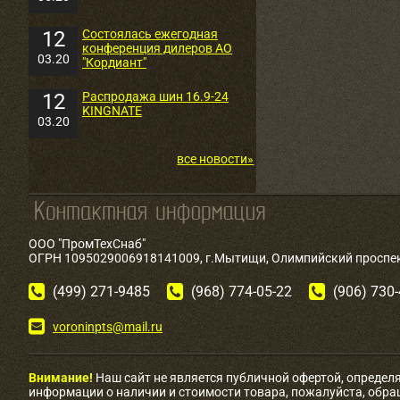
12
Состоялась ежегодная
конференция дилеров АО
03.20
"Кордиант"
12
Распродажа шин 16.9-24
KINGNATE
03.20
все новости»
ООО "ПромТехСнаб"
ОГРН 1095029006918141009, г.Мытищи, Олимпийский проспект
(499) 271-9485
(968) 774-05-22
(906) 730
voroninpts@mail.ru
Внимание!
Наш сайт не является публичной офертой, определ
информации о наличии и стоимости товара, пожалуйста, обр