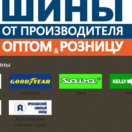
ины
GoodYear
Sava
Ke
Ярославский
шинный завод