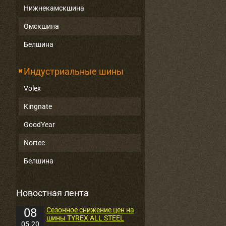
Нижнекамскшина
Омскшина
Белшина
Индустриальные шины
Volex
Kingnate
GoodYear
Nortec
Белшина
Новостная лента
08
Сезонное снижение цен на
шины TYREX ALL STEEL
05.20