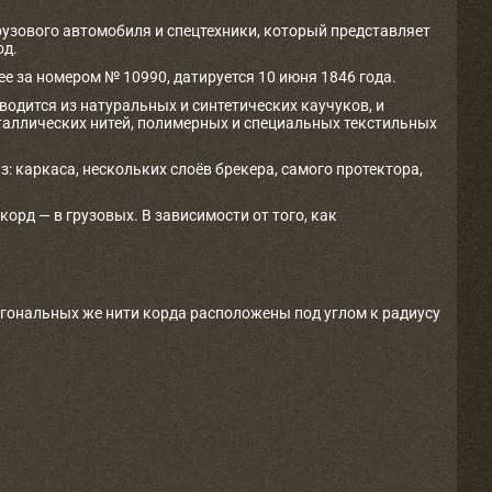
рузового автомобиля и спецтехники, который представляет
од.
е за номером № 10990, датируется 10 июня 1846 года.
одится из натуральных и синтетических каучуков, и
таллических нитей, полимерных и специальных текстильных
з: каркаса, нескольких слоёв брекера, самого протектора,
рд — в грузовых. В зависимости от того, как
агональных же нити корда расположены под углом к радиусу