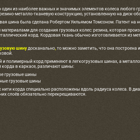
о один из наиболее важных и значимых элементов колеса любого г
 резино-металло-тканевую конструкцию, установленную на диск-об
овая шина была сделана Робертом Уильямом Томсоном. Патент на не
материалами для создания грузовых колес: резина, которая произв
таллический корд. Кордовая ткань обычно изготовливается из ме
узовую шину
досканально
,
то можно заметить, что она построена и
ковой.
 и полимерный корд применяют в легкогрузовых шинах, а металлоко
 корда в каркасе, различают шины:
е грузовые шины
ные грузовые шины
 нити корда специально расположены вдоль радиуса колеса. В ди
дних слоёв обязательно перекрещиваются.