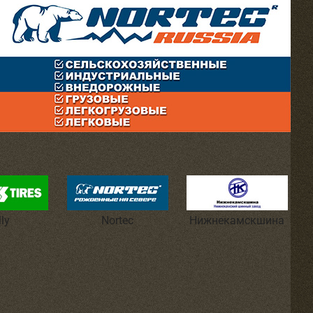
lly
Nortec
Нижнекамскшина