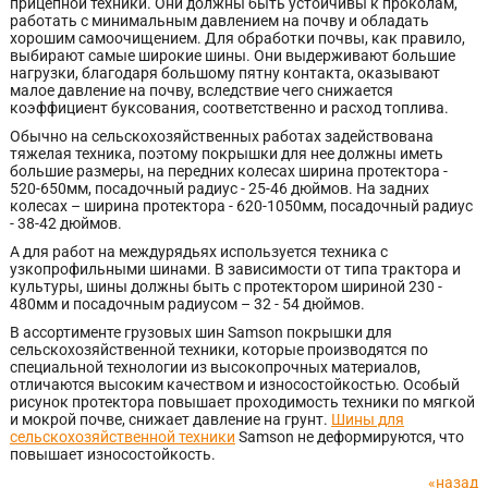
прицепной техники. Они должны быть устойчивы к проколам,
работать с минимальным давлением на почву и обладать
хорошим самоочищением. Для обработки почвы, как правило,
выбирают самые широкие шины. Они выдерживают большие
нагрузки, благодаря большому пятну контакта, оказывают
малое давление на почву, вследствие чего снижается
коэффициент буксования, соответственно и расход топлива.
Обычно на сельскохозяйственных работах задействована
тяжелая техника, поэтому покрышки для нее должны иметь
большие размеры, на передних колесах ширина протектора -
520-650мм, посадочный радиус - 25-46 дюймов. На задних
колесах – ширина протектора - 620-1050мм, посадочный радиус
- 38-42 дюймов.
А для работ на междурядьях используется техника с
узкопрофильными шинами. В зависимости от типа трактора и
культуры, шины должны быть с протектором шириной 230 -
480мм и посадочным радиусом – 32 - 54 дюймов.
В ассортименте грузовых шин Samson покрышки для
сельскохозяйственной техники, которые производятся по
специальной технологии из высокопрочных материалов,
отличаются высоким качеством и износостойкостью. Особый
рисунок протектора повышает проходимость техники по мягкой
и мокрой почве, снижает давление на грунт.
Шины для
сельскохозяйственной техники
Samson не деформируются, что
повышает износостойкость.
«назад