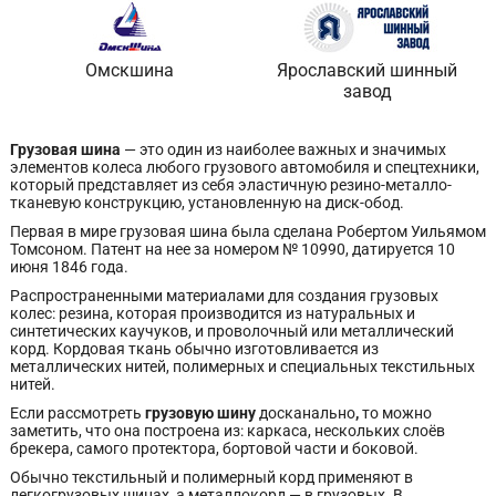
Омскшина
Ярославский шинный
завод
Грузовая шина
— это один из наиболее важных и значимых
элементов колеса любого грузового автомобиля и спецтехники,
который представляет из себя эластичную резино-металло-
тканевую конструкцию, установленную на диск-обод.
Первая в мире грузовая шина была сделана Робертом Уильямом
Томсоном. Патент на нее за номером № 10990, датируется 10
июня 1846 года.
Распространенными материалами для создания грузовых
колес: резина, которая производится из натуральных и
синтетических каучуков, и проволочный или металлический
корд. Кордовая ткань обычно изготовливается из
металлических нитей, полимерных и специальных текстильных
нитей.
Если рассмотреть
грузовую шину
досканально
,
то можно
заметить, что она построена из: каркаса, нескольких слоёв
брекера, самого протектора, бортовой части и боковой.
Обычно текстильный и полимерный корд применяют в
легкогрузовых шинах, а металлокорд — в грузовых. В