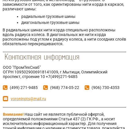
зависимости от того, как ориентированы нити корда в каркасе,
различают шины:
радиальные грузовые шины
диагональные грузовые шины
В радиальных шинах нити корда специально расположены
вдоль радиуса колеса. В диагональных же нити корда
расположены под углом к радиусу колеса, а нити соседних слоёв
обязательно перекрещиваются.
ООО "ПромТехСнаб"
ОГРН 1095029006918141009, г.Мытищи, Олимпийский
проспект, строение 10 +7(499)271-9485
(499) 271-9485
(968) 774-05-22
(906) 730-4353
voroninpts@mail.ru
Внимание!
Наш сайт не является публичной офертой,
определяемой положениями Статьи 437 (2) ГК РФ., а носит
исключительно информационный характер. Для получения
точной информации о наличии и стоимости товара, пожалуйста,