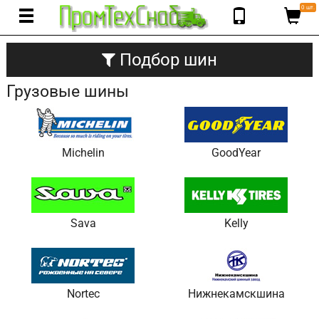
0 шт.
Подбор шин
Грузовые шины
Michelin
GoodYear
Sava
Kelly
Nortec
Нижнекамскшина