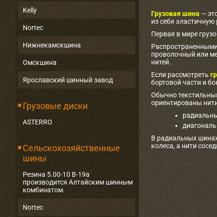
Kelly
Грузовая шина
— эт
из себя эластичную
Nortec
Первая в мире груз
Нижнекамскшина
Распространенными 
проволочный или ме
нитей.
Омскшина
Если рассмотреть
гр
Ярославский шинный завод
бортовой части и бо
Обычно текстильный
ориентированы нити
Грузовые диски
радиальны
ASTERRO
диагональ
В радиальных шинах
колеса, а нити сосе
Сельскохозяйственные
шины
Резина 5.00-10 В-19а
производится Алтайским шинным
комбинатом.
Nortec