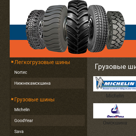
Легкогрузовые шины
Грузовые ш
Nortec
Нижнекамскшина
Michelin
Грузовые шины
Michelin
GoodYear
Омскшина
Sava