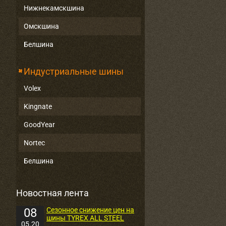
Нижнекамскшина
Омскшина
Белшина
Индустриальные шины
Volex
Kingnate
GoodYear
Nortec
Белшина
Новостная лента
08
Сезонное снижение цен на
шины TYREX ALL STEEL
05.20