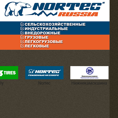
lly
Nortec
Нижнекамскшина