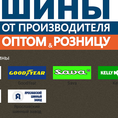
ины
GoodYear
Sava
Ke
Ярославский
шинный завод