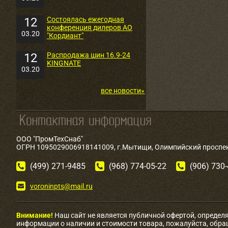
12
Состоялась ежегодная
конференция дилеров АО
03.20
"Кордиант"
12
Распродажа шин 16.9-24
KINGNATE
03.20
все новости»
ООО "ПромТехСнаб"
ОГРН 1095029006918141009, г.Мытищи, Олимпийский проспект
(499) 271-9485
(968) 774-05-22
(906) 730
voroninpts@mail.ru
Внимание!
Наш сайт не является публичной офертой, определ
информации о наличии и стоимости товара, пожалуйста, обр