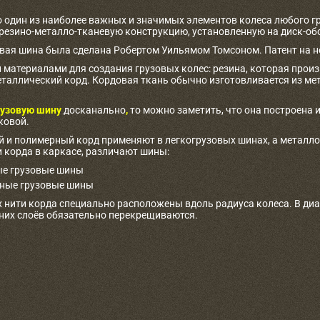
о один из наиболее важных и значимых элементов колеса любого г
 резино-металло-тканевую конструкцию, установленную на диск-об
овая шина была сделана Робертом Уильямом Томсоном. Патент на не
материалами для создания грузовых колес: резина, которая произв
таллический корд. Кордовая ткань обычно изготовливается из ме
узовую шину
досканально
,
то можно заметить, что она построена и
ковой.
 и полимерный корд применяют в легкогрузовых шинах, а металлоко
 корда в каркасе, различают шины:
е грузовые шины
ные грузовые шины
 нити корда специально расположены вдоль радиуса колеса. В ди
дних слоёв обязательно перекрещиваются.