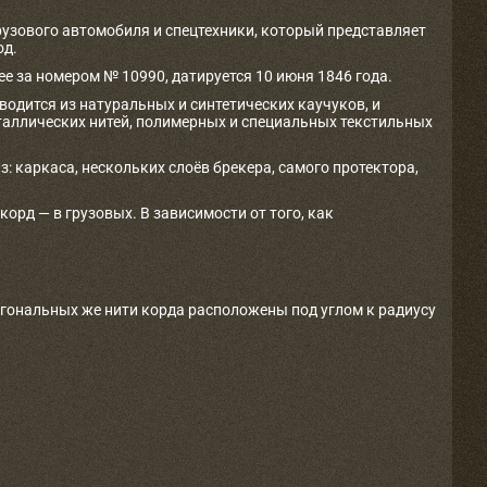
рузового автомобиля и спецтехники, который представляет
од.
е за номером № 10990, датируется 10 июня 1846 года.
одится из натуральных и синтетических каучуков, и
таллических нитей, полимерных и специальных текстильных
з: каркаса, нескольких слоёв брекера, самого протектора,
рд — в грузовых. В зависимости от того, как
агональных же нити корда расположены под углом к радиусу